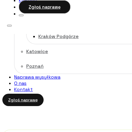
Kontakt
Kraków
Zgłoś naprawę
Kraków Stare Miasto
Kraków Podgórze
Katowice
Poznań
Naprawa wysyłkowa
O nas
Kontakt
Zgłoś naprawę