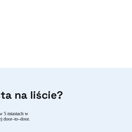
a na liście?
 w 5 miastach w
ej door–to–door.