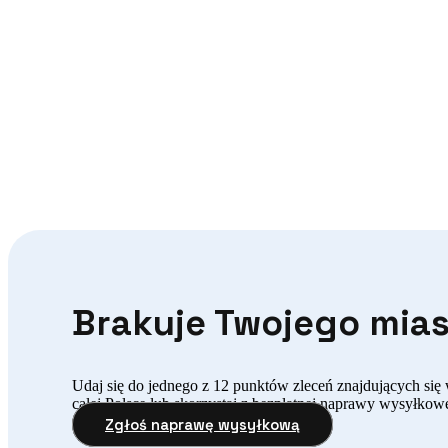
Brakuje Twojego miast
Udaj się do jednego z 12 punktów zleceń znajdujących się
całej Polsce lub skorzystaj z bezpłatnej naprawy wysyłkow
Zgłoś naprawę wysyłkową