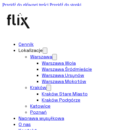
Przejdź do głównej treści
Przejdź do stopki
Najwyżej oceniany serwis Apple w Polsce!
Naprawa wysyłkowa
Najepsza cena
Oryginalne częsci
Ekspresowe naprawy
577 397 907
Cennik
Cennik
Lokalizacje
Lokalizacje
Warszawa
Warszawa
Warszawa Wola
Warszawa Śródmieście
Warszawa Ursynów
Warszawa Wola
Warszawa Mokotów
Kraków
Warszawa Śródmieście
Kraków Stare Miasto
Kraków Podgórze
Warszawa Ursynów
Katowice
Poznań
Naprawa wysyłkowa
Warszawa Mokotów
O nas