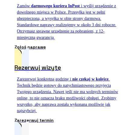
Zamów
darmowego kuriera InPost
i wyślij urządzenie z
dowolnego miejsca w Polsce. Przesyłka jest w pełni
ubezpieczona, a wysyłka w obie strony darmowa.
Standardowe naprawy realizujemy w około 3 dni robocze.
Otrzymasz sprawne urządzenie za pobraniem, z 12-
miesięczną gwarancją.
Zgłoś naprawę
Rezerwuj wizytę
Zarezerwuj konkretną godzinę i
nie czekaj w kolejce
.
Technik będzie gotowy do natychmiastowego przyjęcia
Twojego urządzenia. Nawet jeśli nie ma wolnych terminów
online, to nie oznacza braku możliwości obsługi. Zrobimy
wszystko, aby naprawa została wykonana możliwie jak
najszybciej.
Zarezerwuj termin