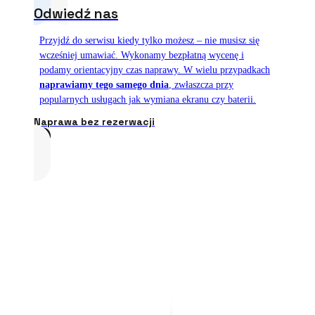
Odwiedź nas
Przyjdź do serwisu kiedy tylko możesz – nie musisz się
wcześniej umawiać. Wykonamy bezpłatną wycenę i
podamy orientacyjny czas naprawy. W wielu przypadkach
naprawiamy tego samego dnia
, zwłaszcza przy
popularnych usługach jak wymiana ekranu czy baterii.
Naprawa bez rezerwacji