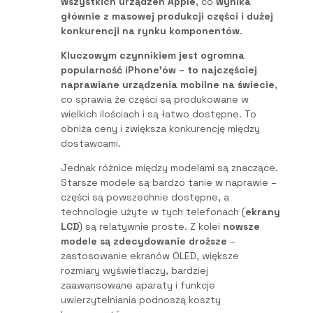
wszystkich urządzeń Apple
, co
wynika
głównie z masowej produkcji części i dużej
konkurencji na rynku komponentów
.
Kluczowym czynnikiem jest ogromna
popularność iPhone’ów – to najczęściej
naprawiane urządzenia mobilne na świecie
,
co sprawia że części są produkowane w
wielkich ilościach i są łatwo dostępne. To
obniża ceny i zwiększa konkurencję między
dostawcami.
Jednak różnice między modelami są znaczące.
Starsze modele są bardzo tanie w naprawie –
części są powszechnie dostępne, a
technologie użyte w tych telefonach (
ekrany
LCD
) są relatywnie proste. Z kolei
nowsze
modele są zdecydowanie droższe
–
zastosowanie ekranów OLED, większe
rozmiary wyświetlaczy, bardziej
zaawansowane aparaty i funkcje
uwierzytelniania podnoszą koszty